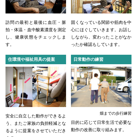
診療時間
午前
（月〜土曜）9:00〜12:30
午後
（月〜金曜）13:30〜17:00
訪問の最初と最後に血圧・脈
固くなっている関節や筋肉を中
[受付 午前8:00〜11:30／午後12:30〜16:30]
拍・体温・血中酸素濃度を測定
心にほぐしていきます。お話し
し、健康状態をチェックしま
しながら、変わったことがなか
す。
ったか確認もしています。
住環境や福祉用具の提案
日常動作の練習
畑までの歩行練習
安全に自立した動作ができるよ
目的に応じて日常生活で必要な
う、またご家族の負担軽減とな
動作の改善に取り組みます。
るように提案をさせていただき