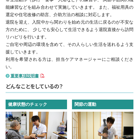
能練習などを組み合わせて実施していきます。 また、福祉用具の
看護部
選定や住宅改修の助言、介助方法の相談に対応します。
退院を迎え、入院中から関わりを始め元の生活に戻るのが不安な
レシピ・広報誌
方のために、 少しでも安心して生活できるよう退院直後から訪問
リハビリを行います。
医療関係者の方へ
ご自宅や周辺の環境を含めて、その人らしい生活を送れるよう支
援していきます。
アクセス
利用を希望される方は、担当ケアマネージャーにご相談くださ
い。
お問い合わせ
重要事項説明書
どんなことをしているの？
健康状態のチェック
関節の運動
〒781-0011
高知県高知市薊野北町２丁目10番53号
☎
088-826-5511
(代表)