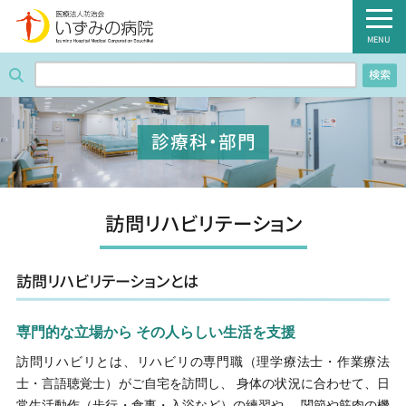
医療法人防治会 いずみの病院
MENU
検索
ホーム
病院紹介
診療科・部門
外来のご案内
診療科・部門
訪問リハビリテーション
入院のご案内
訪問リハビリテーションとは
健診のご案内
専門的な立場から その人らしい生活を支援
病棟のご案内
訪問リハビリとは、リハビリの専門職（理学療法士・作業療法
士・言語聴覚士）がご自宅を訪問し、 身体の状況に合わせて、日
職員募集のご案内
常生活動作（歩行・食事・入浴など）の練習や、 関節や筋肉の機