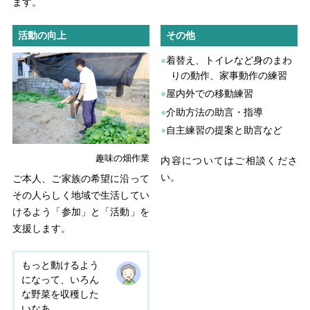
ます。
活動の向上
その他
着替え、トイレなど身のまわ
りの動作、家事動作の練習
屋内外での移動練習
介助方法の助言・指導
自主練習の提案と助言など
趣味の畑作業
内容についてはご相談くださ
い。
ご本人、ご家族の希望に沿って
その人らしく地域で生活してい
けるよう「参加」と「活動」を
支援します。
もっと動けるよう
になって、いろん
な野菜を収穫した
いなあ…