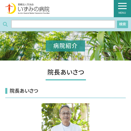
医療法人防治会 いずみの病院
MENU
検索
ホーム
病院紹介
病院紹介
外来のご案内
診療科・部門
院長あいさつ
入院のご案内
院長あいさつ
健診のご案内
病棟のご案内
職員募集のご案内