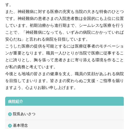
診療時間
す。
午前
（月〜土曜）9:00〜12:30
また、神経難病に対する医療の充実も当院の大きな特食のひとつ
午後
（月〜金曜）13:30〜17:00
です。神経難病の患者さまの入院患者数は全国的にも上位に位置
しています。初期治療から進行期まで、シームレスな医療を行う
[受付 午前8:00〜11:30／午後12:30〜16:30]
ことで、「神経難病になっても、いずみの病院にかかっていれば
安心だね」と言われる病院を目指しています。
こうした医療の提供を可能とするには医療従事者のモチベーショ
ンが重要となります。職員一人ひとりが当院で医療に従事するこ
とに誇りとし、胸を張って患者さまに寄り添える環境を作ること
が私の責務と考えています。
今後とも地域の皆さまの健康を支え、職員の笑顔があふれる病院
を目指してまいります。皆さまの変わらぬご支援・ご指導を賜り
ますよう、心よりお願い申し上げます。
病院紹介
院長あいさつ
基本理念