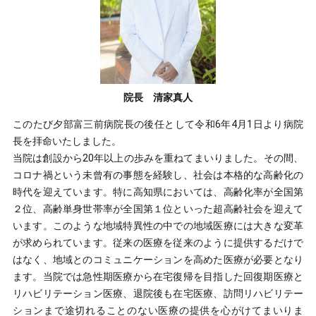
看護部
レシピ・広報誌
医療関係者の方へ
院長 清家真人
アクセス
このたび夕部富三前病院長の後任として令和6年4月1日より病院
長を拝命いたしました。
お問い合わせ
当院は創設から20年以上の歩みを重ねてまいりました。その間、
コロナ禍という未曾有の事態を経験し、社会は本格的な高齢化の
時代を迎えています。特に高知県においては、高齢化率が全国第
２位、高齢単身世帯率が全国第１位といった超高齢社会を迎えて
います。このような地域特異性の中での地域医療には大きな変革
が求められています。従来の医療を従来のように提供するだけで
〒781-0011
はなく、地域とのコミュニケーションを高めた医療が必要となり
高知県高知市薊野北町２丁目10番53号
ます。当院では急性期医療から在宅復帰を目指した回復期医療と
☎
088-826-5511
(代表)
リハビリテーション医療、退院後も在宅医療、訪問リハビリテー
ションまで途切れることのない医療の提供を心がけてまいりま