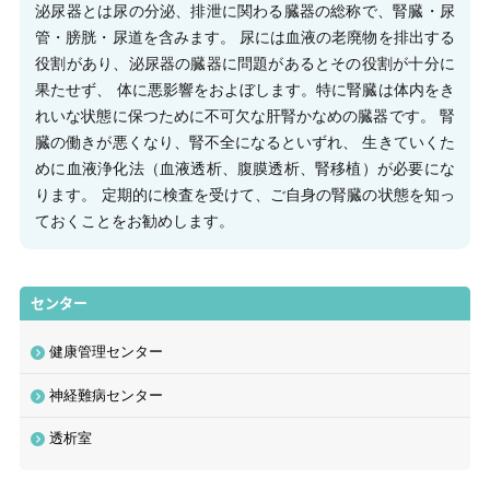
泌尿器とは尿の分泌、排泄に関わる臓器の総称で、腎臓・尿
管・膀胱・尿道を含みます。 尿には血液の老廃物を排出する
役割があり、泌尿器の臓器に問題があるとその役割が十分に
果たせず、 体に悪影響をおよぼします。特に腎臓は体内をき
れいな状態に保つために不可欠な肝腎かなめの臓器です。 腎
臓の働きが悪くなり、腎不全になるといずれ、 生きていくた
めに血液浄化法（血液透析、腹膜透析、腎移植）が必要にな
ります。 定期的に検査を受けて、ご自身の腎臓の状態を知っ
ておくことをお勧めします。
センター
健康管理センター
神経難病センター
透析室