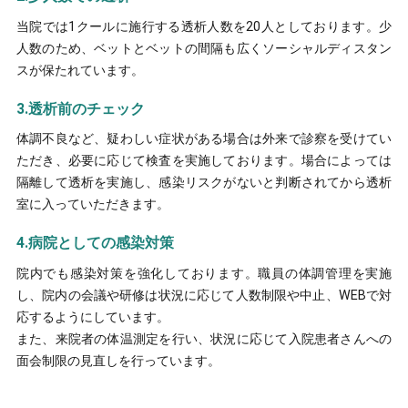
診療時間
当院では1クールに施行する透析人数を20人としております。少
午前
（月〜土曜）9:00〜12:30
人数のため、ベットとベットの間隔も広くソーシャルディスタン
午後
（月〜金曜）13:30〜17:00
スが保たれています。
[受付 午前8:00〜11:30／午後12:30〜16:30]
3.透析前のチェック
体調不良など、疑わしい症状がある場合は外来で診察を受けてい
ただき、必要に応じて検査を実施しております。場合によっては
隔離して透析を実施し、感染リスクがないと判断されてから透析
室に入っていただきます。
4.病院としての感染対策
院内でも感染対策を強化しております。職員の体調管理を実施
し、院内の会議や研修は状況に応じて人数制限や中止、WEBで対
応するようにしています。
また、来院者の体温測定を行い、状況に応じて入院患者さんへの
面会制限の見直しを行っています。