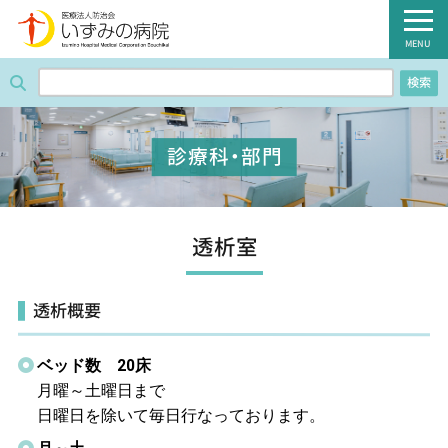
医療法人防治会 いずみの病院
MENU
検索
ホーム
病院紹介
診療科・部門
外来のご案内
診療科・部門
透析室
入院のご案内
透析概要
健診のご案内
ベッド数 20床
病棟のご案内
月曜～土曜日まで
日曜日を除いて毎日行なっております。
職員募集のご案内