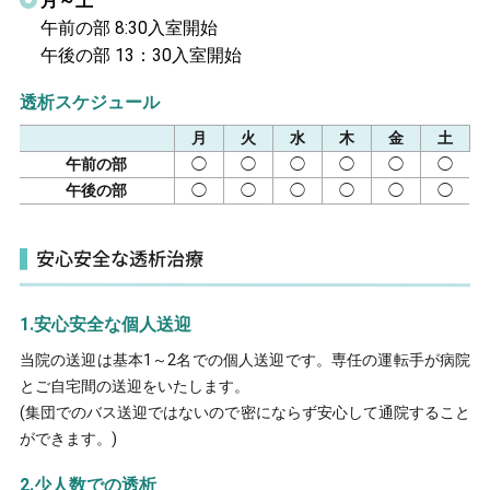
月～土
午前の部 8:30入室開始
看護部
午後の部 13：30入室開始
レシピ・広報誌
透析スケジュール
医療関係者の方へ
月
火
水
木
金
土
午前の部
◯
◯
◯
◯
◯
◯
アクセス
午後の部
◯
◯
◯
◯
◯
◯
お問い合わせ
安心安全な透析治療
1.安心安全な個人送迎
当院の送迎は基本1～2名での個人送迎です。専任の運転手が病院
〒781-0011
とご自宅間の送迎をいたします。
高知県高知市薊野北町２丁目10番53号
(集団でのバス送迎ではないので密にならず安心して通院すること
☎
088-826-5511
ができます。)
(代表)
2.少人数での透析