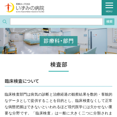
医療法人防治会 いずみの病院
MENU
検索
ホーム
病院紹介
診療科・部門
外来のご案内
診療科・部門
検査部
入院のご案内
臨床検査について
健診のご案内
臨床検査部門は病気の診断と治療経過の観察結果を数的・客観的
病棟のご案内
なデータとして提供することを目的とし、臨床検査なくして正常
な病態把握はできないといわれるほど現代医学には欠かせない重
職員募集のご案内
要な分野です。「臨床検査」は一般に大きく二つに分類されま