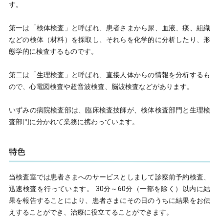
す。
看護部
第一は「検体検査」と呼ばれ、患者さまから尿、血液、痰、組織
レシピ・広報誌
などの検体（材料）を採取し、それらを化学的に分析したり、形
態学的に検査するものです。
医療関係者の方へ
第二は「生理検査」と呼ばれ、直接人体からの情報を分析するも
アクセス
ので、心電図検査や超音波検査、脳波検査などがあります。
お問い合わせ
いずみの病院検査部は、臨床検査技師が、検体検査部門と生理検
査部門に分かれて業務に携わっています。
特色
〒781-0011
当検査室では患者さまへのサービスとしまして診察前予約検査、
高知県高知市薊野北町２丁目10番53号
迅速検査を行っています。 30分～60分（一部を除く）以内に結
☎
088-826-5511
(代表)
果を報告することにより、患者さまにその日のうちに結果をお伝
えすることができ、治療に役立てることができます。