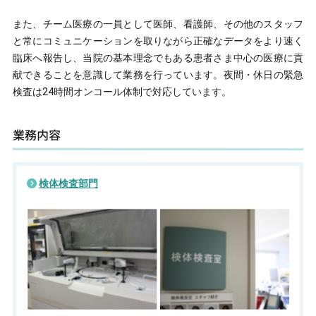
診療時間
また、チーム医療の一員として医師、看護師、その他のスタッフ
午前
（月〜土曜）9:00〜12:30
と常にコミュニケーションを取りながら正確なデータをより速く
午後
（月〜金曜）13:30〜17:00
臨床へ報告し、当院の基本理念でもある患者さま中心の医療に貢
[受付 午前8:00〜11:30／午後12:30〜16:30]
献できることを意識して業務を行っています。夜間・休日の緊急
検査は24時間オンコール体制で対応しています。
業務内容
検体検査部門