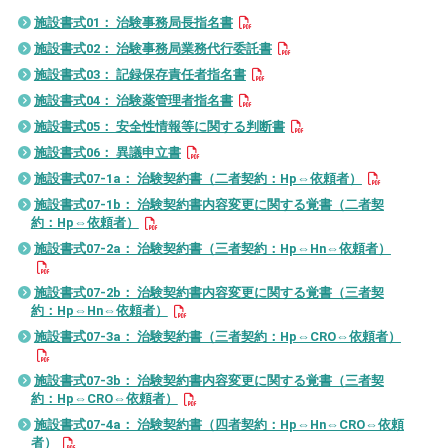
施設書式01： 治験事務局長指名書
看護部
施設書式02： 治験事務局業務代行委託書
レシピ・広報誌
施設書式03： 記録保存責任者指名書
施設書式04： 治験薬管理者指名書
医療関係者の方へ
施設書式05： 安全性情報等に関する判断書
施設書式06： 異議申立書
アクセス
施設書式07-1a： 治験契約書（二者契約：Hp⇔依頼者）
施設書式07-1b： 治験契約書内容変更に関する覚書（二者契
お問い合わせ
約：Hp⇔依頼者）
施設書式07-2a： 治験契約書（三者契約：Hp⇔Hn⇔依頼者）
施設書式07-2b： 治験契約書内容変更に関する覚書（三者契
約：Hp⇔Hn⇔依頼者）
施設書式07-3a： 治験契約書（三者契約：Hp⇔CRO⇔依頼者）
〒781-0011
高知県高知市薊野北町２丁目10番53号
施設書式07-3b： 治験契約書内容変更に関する覚書（三者契
約：Hp⇔CRO⇔依頼者）
☎
088-826-5511
(代表)
施設書式07-4a： 治験契約書（四者契約：Hp⇔Hn⇔CRO⇔依頼
者）