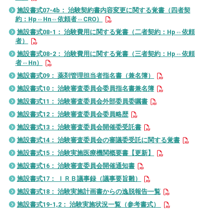
診療時間
施設書式07-4b： 治験契約書内容変更に関する覚書（四者契
約：Hp⇔Hn⇔依頼者⇔CRO）
午前
（月〜土曜）9:00〜12:30
午後
（月〜金曜）13:30〜17:00
施設書式08-1： 治験費用に関する覚書（二者契約：Hp⇔依頼
者）
[受付 午前8:00〜11:30／午後12:30〜16:30]
施設書式08-2： 治験費用に関する覚書（三者契約：Hp⇔依頼
者⇔Hn）
施設書式09： 薬剤管理担当者指名書（兼名簿）
施設書式10： 治験審査委員会委員指名書兼名簿
施設書式11： 治験審査委員会外部委員委嘱書
施設書式12： 治験審査委員会委員略歴
施設書式13： 治験審査委員会開催委受託書
施設書式14： 治験審査委員会の審議委受託に関する覚書
施設書式15： 治験実施医療機関概要書【更新】
施設書式16： 治験審査委員会開催通知書
施設書式17： ＩＲＢ議事録（議事要旨雛）
施設書式18： 治験実施計画書からの逸脱報告一覧
施設書式19-1,2： 治験実施状況一覧（参考書式）