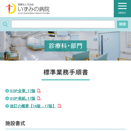
医療法人防治会 いずみの病院
MENU
検索
ホーム
病院紹介
診療科・部門
外来のご案内
診療科・部門
標準業務手順書
入院のご案内
SOP全章_17版
健診のご案内
SOP表紙_17版
改訂の概要【16版→17版】
病棟のご案内
施設書式
職員募集のご案内