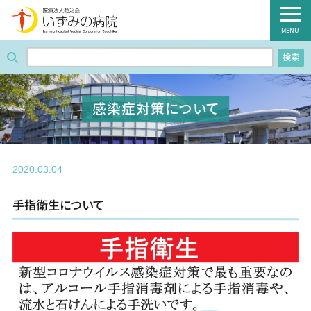
医療法人防治会 いずみの病院
MENU
検索
ホーム
病院紹介
感染症対策について
外来のご案内
診療科・部門
2020.03.04
入院のご案内
手指衛生について
健診のご案内
病棟のご案内
職員募集のご案内