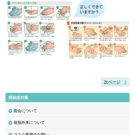
看護部
レシピ・広報誌
医療関係者の方へ
アクセス
お問い合わせ
次ページ
感染症対策
〒781-0011
面会について
高知県高知市薊野北町２丁目10番53号
☎
088-826-5511
(代表)
発熱外来について
マスク着用のお願い