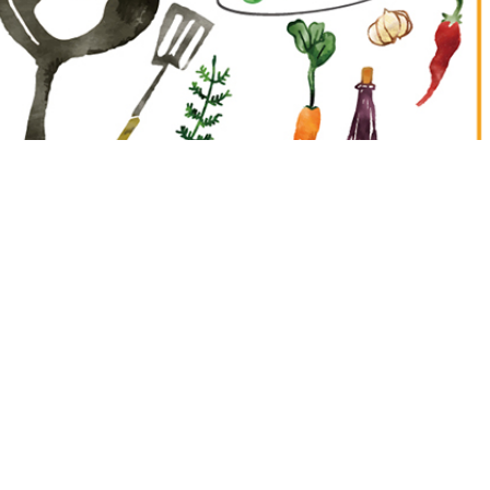
４個
さやいんげん
５０ｇ