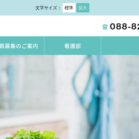
文字サイズ：
標準
拡大
☎
088-8
員募集のご案内
看護部
受診される方へ
面会について
センター他
病院概要
入院パンフレット（PDF）
安全な医療への取り組み
個人情報保護方針
病院指標・臨床指標