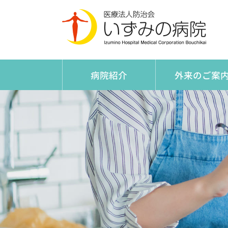
医療
外来のご案
病院紹介
入退院について
院長あいさつ
外来担当表
診療科
病状説明について
沿革
部門
災害医療への取り組み
施設基準