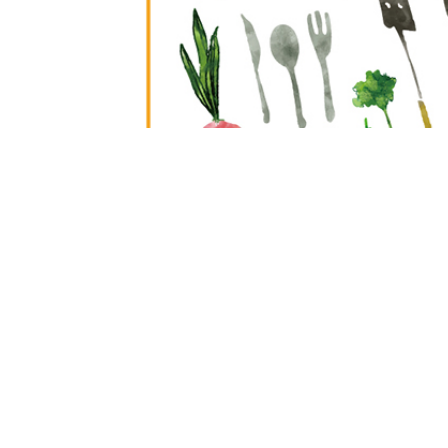
材料（5人分）
土佐ジロー卵