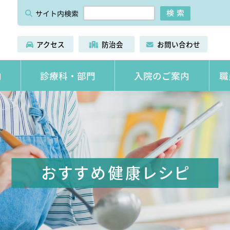
検索
サイト内検索
法人防治会 いずみの病院
アクセス
防治会
お問
い
合
わ
せ
職
内
診療科・部門
入院のご案内
入院費用・会計について
診療変更のお知らせ
基本理念
専門外来
施設案内
病棟案内
おすすめ健康レシピ
診療情報提供のご案内
診療実績