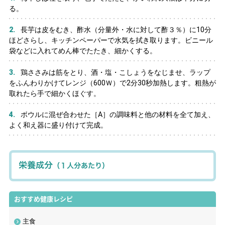
診療時間
る。
午前
（月〜土曜）9:00〜12:30
長芋は皮をむき、酢水（分量外・水に対して酢３％）に10分
午後
（月〜金曜）13:30〜17:00
ほどさらし、キッチンペーパーで水気を拭き取ります。ビニール
[受付 午前8:00〜11:30／午後12:30〜16:30]
袋などに入れてめん棒でたたき、細かくする。
鶏ささみは筋をとり、酒・塩・こしょうをなじませ、ラップ
をふんわりかけてレンジ（600Ｗ）で2分30秒加熱します。粗熱が
取れたら手で細かくほぐす。
ボウルに混ぜ合わせた［A］の調味料と他の材料を全て加え、
よく和え器に盛り付けて完成。
栄養成分
（１人分あたり）
おすすめ健康レシピ
主食