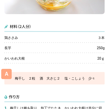
看護部
レシピ・広報誌
材料（2人分）
医療関係者の方へ
鶏ささみ
３本
アクセス
長芋
250g
お問い合わせ
かいわれ大根
20ｇ
A
梅干し ２粒
酒 大さじ２
塩・こしょう 少々
〒781-0011
高知県高知市薊野北町２丁目10番53号
作り方
☎
088-826-5511
(代表)
梅干しは種を取り、包丁でたたき、かいわれ大根は半分に切