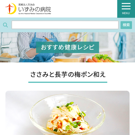
医療法人防治会 いずみの病院
MENU
検索
ホーム
病院紹介
おすすめ健康レシピ
外来のご案内
診療科・部門
ささみと長芋の梅ポン和え
入院のご案内
健診のご案内
病棟のご案内
職員募集のご案内