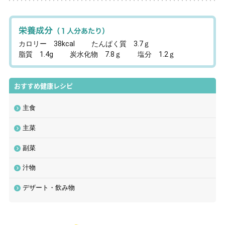
栄養成分
（１人分あたり）
カロリー 38kcal
たんぱく質 3.7ｇ
脂質 1.4g
炭水化物 7.8ｇ
塩分 1.2ｇ
おすすめ健康レシピ
主食
主菜
副菜
汁物
デザート・飲み物