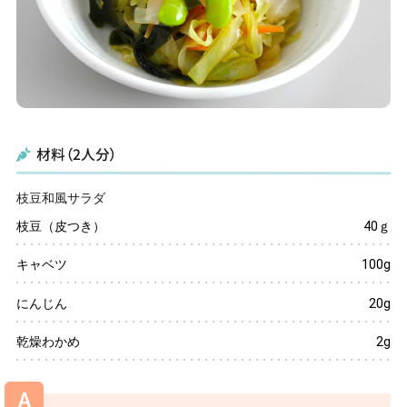
看護部
レシピ・広報誌
医療関係者の方へ
材料（2人分）
アクセス
枝豆和風サラダ
お問い合わせ
枝豆（皮つき）
40ｇ
キャベツ
100g
にんじん
20g
〒781-0011
高知県高知市薊野北町２丁目10番53号
乾燥わかめ
2g
☎
088-826-5511
(代表)
A