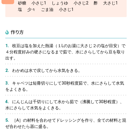
診療時間
砂糖
小さじ1
しょうゆ
小さじ2
酢
大さじ1
塩
少々
ごま油
小さじ1
午前
（月〜土曜）9:00〜12:30
午後
（月〜金曜）13:30〜17:00
[受付 午前8:00〜11:30／午後12:30〜16:30]
作り方
枝豆は塩を加えた熱湯（１Lのお湯に大さじ２の塩が目安）で
４分程度好みの硬さになるまで茹で、水にさらしてから豆を取り
出す。
わかめは水で戻してから水気をきる。
キャベツは短冊切りにして30秒程度茹で、水にさらして水気
をよくきる。
にんじんは千切りにして水から茹で（沸騰して30秒程度）、
水にさらして水気をよくきる。
［A］の材料を合わせてドレッシングを作り、全ての材料と混
ぜ合わせたら器に盛る。