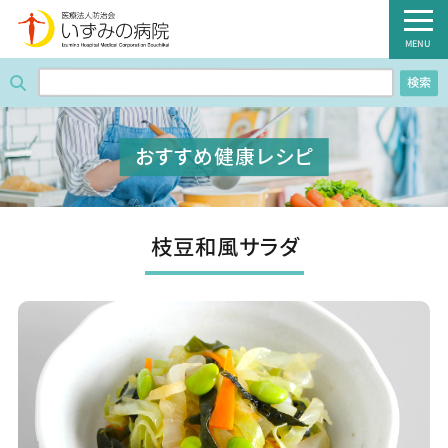
医療法人防治会 いずみの病院
MENU
検索
ホーム
病院紹介
おすすめ健康レシピ
外来のご案内
診療科・部門
枝豆和風サラダ
入院のご案内
健診のご案内
病棟のご案内
職員募集のご案内