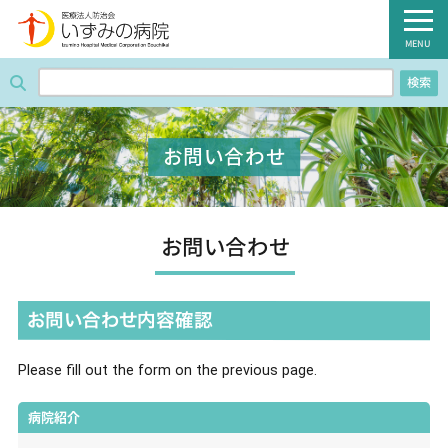
医療法人防治会 いずみの病院
MENU
検索
ホーム
病院紹介
お問い合わせ
外来のご案内
診療科・部門
お問い合わせ
入院のご案内
お問い合わせ内容確認
健診のご案内
Please fill out the form on the previous page.
病棟のご案内
病院紹介
職員募集のご案内