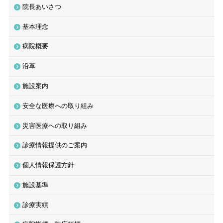
院長あいさつ
看護部
基本理念
レシピ・広報誌
病院概要
医療関係者の方へ
沿革
アクセス
施設案内
安全な医療への取り組み
お問い合わせ
災害医療への取り組み
診療情報提供のご案内
個人情報保護方針
〒781-0011
高知県高知市薊野北町２丁目10番53号
施設基準
☎
088-826-5511
(代表)
診療実績