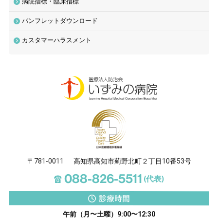
病院指標・臨床指標
診療時間
午前
（月〜土曜）9:00〜12:30
パンフレットダウンロード
午後
（月〜金曜）13:30〜17:00
カスタマーハラスメント
[受付 午前8:00〜11:30／午後12:30〜16:30]
〒781-0011
高知県高知市薊野北町２丁目10番53号
☎
088-826-5511
(代表)
診療時間
午前（月〜土曜）9:00〜12:30